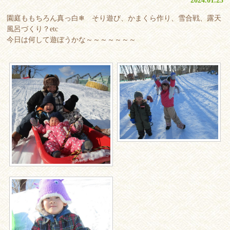
2024.01.25
園庭ももちろん真っ白❄ そり遊び、かまくら作り、雪合戦、露天
風呂づくり？etc
今日は何して遊ぼうかな～～～～～～～