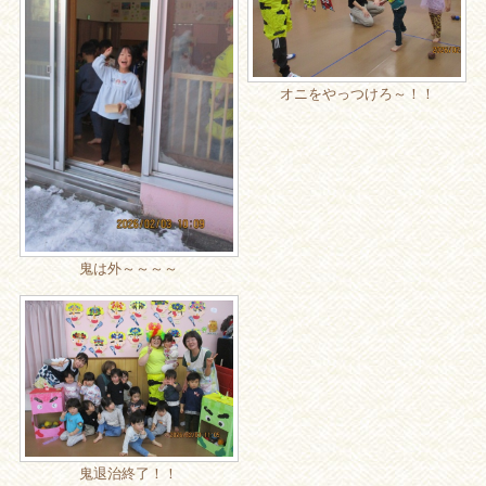
オニをやっつけろ～！！
鬼は外～～～～
鬼退治終了！！