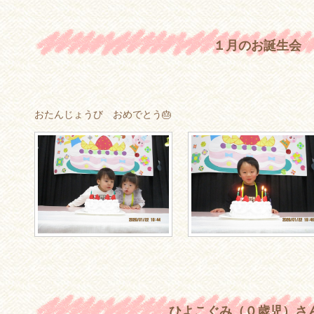
１月のお誕生会
おたんじょうび おめでとう🎂
ひよこぐみ（０歳児）さ