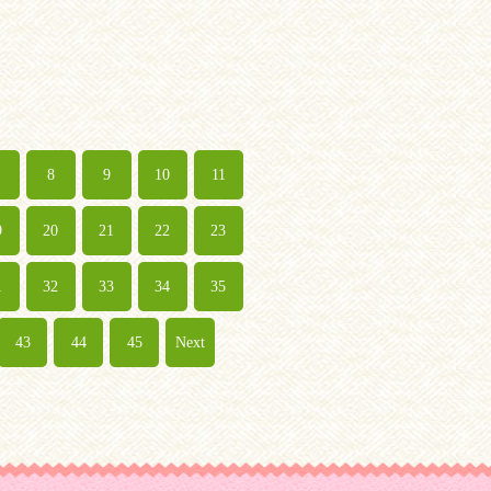
8
9
10
11
9
20
21
22
23
1
32
33
34
35
43
44
45
Next