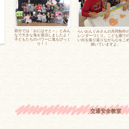
節分では「おにはそと～」とみん
らいおんぐみさんの共同制作
なで大きな鬼を退治しましたよ！
レンダーづくり。こども園で
子どもたちのパワーに鬼もびっく
い出を振り返りながら心をこ
り！！
描いていますよ。
交通安全教室