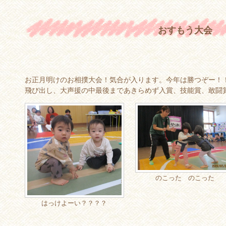
おすもう大会
お正月明けのお相撲大会！気合が入ります。今年は勝つぞー！
飛び出し、大声援の中最後まであきらめず入賞、技能賞、敢闘
のこった のこった
はっけよーい？？？？