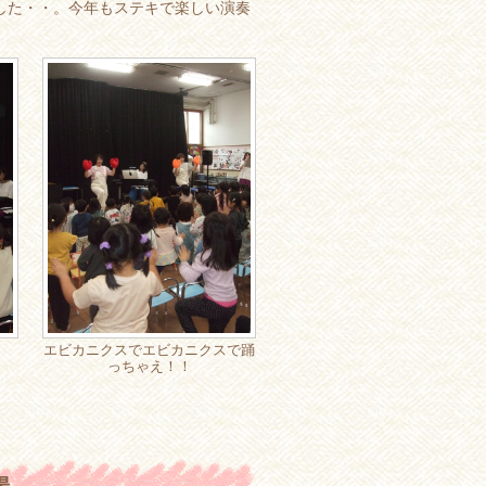
した・・。今年もステキで楽しい演奏
エビカニクスでエビカニクスで踊
っちゃえ！！
場